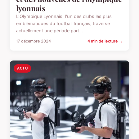
lyonnais
L'Olympique Lyonnais, l'un des clubs les plus
emblématiques du football français, traverse
actuellement une période part...
17 décembre 2024
4 min de lecture →
ACTU